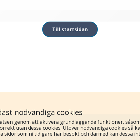
Till startsidan
ast nödvändiga cookies
atsen genom att aktivera grundläggande funktioner, såsom 
orrekt utan dessa cookies. Utöver nödvändiga cookies så k
ra sidor som ni tidigare har besökt och därmed kan dessa in
Hantering av personuppgifter